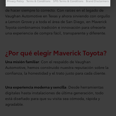
Privacy Policy
Terms & Conditions
SMS Terms & Conditions
Brand Disclaimers
valores familiares, un servicio excepcional y el compromiso
de hacer siempre lo correcto. Con raíces en el legado de
Vaughan Automotive en Texas y ahora sirviendo con orgullo
a Lemon Grove y a toda el área de San Diego, en Maverick
Toyota combinamos tradición e innovación para ofrecerle
una experiencia de compra fácil, transparente y diferente.
¿Por qué elegir Maverick Toyota?
Una misión familiar
: Con el respaldo de Vaughan
Automotive, hemos construido nuestra reputación sobre la
confianza, la honestidad y el trato justo para cada cliente.
Una experiencia moderna y sencilla
: Desde herramientas
digitales hasta instalaciones de última generación, todo
está diseñado para que su visita sea cómoda, rápida y
agradable.