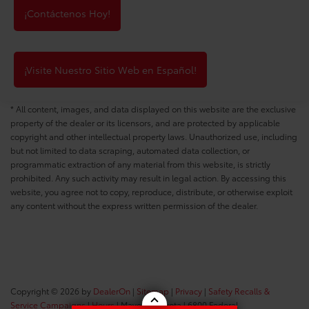
¡Contáctenos Hoy!
¡Visite Nuestro Sitio Web en Español!
* All content, images, and data displayed on this website are the exclusive
property of the dealer or its licensors, and are protected by applicable
copyright and other intellectual property laws. Unauthorized use, including
but not limited to data scraping, automated data collection, or
programmatic extraction of any material from this website, is strictly
prohibited. Any such activity may result in legal action. By accessing this
website, you agree not to copy, reproduce, distribute, or otherwise exploit
any content without the express written permission of the dealer.
Copyright © 2026
by
DealerOn
|
Sitemap
|
Privacy
|
Safety Recalls &
Service Campaigns
|
Hours
| Maverick Toyota
|
6800 Federal